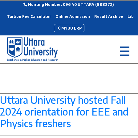
Hunting Number: 096 40 UTTARA (888272)
Tuition Fee Calculator
Online Admission
Result Archive
Libra
MYUU ERP
Category Archives:
PHYSICS
Uttara University hosted Fall
2024 orientation for EEE and
Physics freshers
--> -->