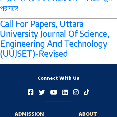
প্রসঙ্গে
--> -->
Call For Papers, Uttara
University Journal Of Science,
Engineering And Technology
(UUJSET)-Revised
--> -->
Connect With Us
ADMISSION
ABOUT