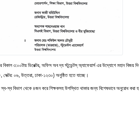
ার বিকাল ৩:০০টায় ডিরেক্টর, অফিস অব দ্য স্টুডেন্টস্ অ্যাফেয়ার্স এর উদ্যোগে মহান বি
৫, সেক্টর: ০৬, উত্তরা, ঢাকা-১২৩০) অনুষ্ঠিত হতে যাচ্ছে।
দের স্ব-স্ব বিভাগ থেকে ৪জন করে শিক্ষকসহ উপস্থিত থাকার জন্য বিশেষভাবে অনুরোধ করা