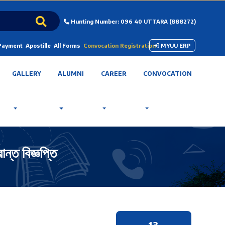
Hunting Number: 096 40 UTTARA (888272)
 Payment
Apostille
All Forms
Convocation Registration
MYUU ERP
GALLERY
ALUMNI
CAREER
CONVOCATION
্ত বিজ্ঞপ্তি
13