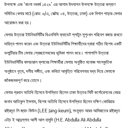
উপলক্ষে এবং ‘বাংলা নববর্ষ ১৪২৯’ এর আগাম উদযাপন উপলক্ষে উত্তরা কল্যাণ
সমিতির খেলার মাঠে (রোড: ৬/এ, সেক্টর: ০৪, উত্তরা, ঢাকা) এক বিশাল পাড়ার মেলার
আয়োজন করা হয়।
মেলায় উত্তরা ইউনিভার্সিটির বিএনসিসি ক্যাডেট প্লাটুন সুশৃংখল পরিবেশ বজায় রাখতে
দায়িত্ব পালন করেন এবং উত্তরা ইউনিভার্সিটির শিক্ষার্থীদের দ্বারা গঠিত বিশেষ একটি
ভলান্টিয়ার টিম মেলায় স্বেচ্ছাসেবকের ভূমিকা পালন করে। পাশাপাশি উত্তরা
ইউনিভার্সিটির কালচারাল ক্লাবের শিক্ষার্থীরা মেলায় অনুষ্ঠিত মনোজ্ঞ সাংস্কৃতিক
অনুষ্ঠানে নৃত্য, দলীয় সঙ্গীত, এবং কবিতা আবৃত্তি পরিবেশনার মধ্য দিয়ে মেলাকে
জাঁকজমকপূর্ণ করে তোলে।
মেলার প্রধান অতিথি হিসেবে উপস্থিত ছিলেন ঢাকা উত্তর সিটি কর্পোরেশনের মেয়র
জনাব আতিকুল ইসলাম, বিশেষ অতিথি হিসেবে উপস্থিত ছিলেন দক্ষিণ কোরিয়ার
রাষ্ট্রদূত লি জ্যাং কিউন (LEE Jang-keum), সংযুক্ত আরব আমিরাতের রাষ্ট্রদূত
এইচ ই আব্দুল্লাহ আলী আল হামুদি (H.E. Abdulla Ali Abdulla