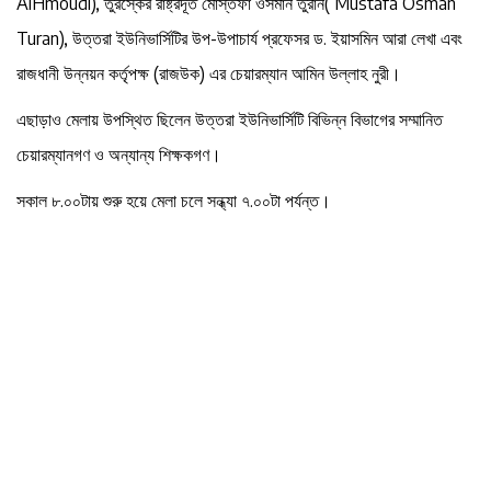
AlHmoudi), তুরস্কের রাষ্ট্রদূত মোস্তফা ওসমান তুরান( Mustafa Osman
Turan), উত্তরা ইউনিভার্সিটির উপ-উপাচার্য প্রফেসর ড. ইয়াসমিন আরা লেখা এবং
রাজধানী উন্নয়ন কর্তৃপক্ষ (রাজউক) এর চেয়ারম্যান আমিন উল্লাহ নুরী।
এছাড়াও মেলায় উপস্থিত ছিলেন উত্তরা ইউনিভার্সিটি বিভিন্ন বিভাগের সম্মানিত
চেয়ারম্যানগণ ও অন্যান্য শিক্ষকগণ।
সকাল ৮.০০টায় শুরু হয়ে মেলা চলে সন্ধ্যা ৭.০০টা পর্যন্ত।