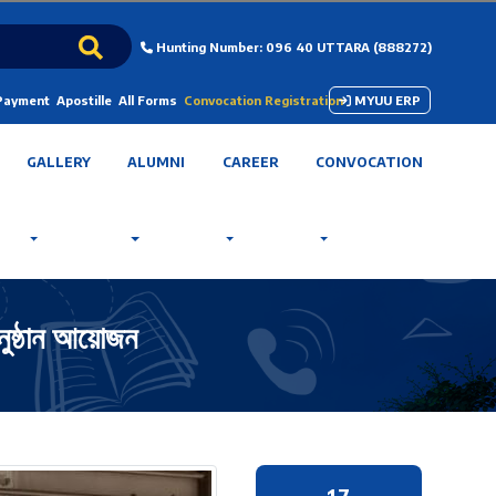
Hunting Number: 096 40 UTTARA (888272)
 Payment
Apostille
All Forms
Convocation Registration
MYUU ERP
GALLERY
ALUMNI
CAREER
CONVOCATION
অনুষ্ঠান আয়োজন
17