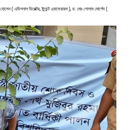
সেন ( এডিশনাল ডিরেক্টর, ষ্টুডেন্ট এ্যাফেয়ারস ), ড. মোঃ গোলাম মোর্শেদ (