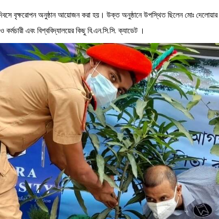
োক দিবসে বৃক্ষরোপন অনুষ্ঠান আয়োজন করা হয়। উক্ত অনুষ্ঠানে উপস্থিত ছিলেন মোঃ দেলোয়ার হো
তা ও কর্মচারী এবং বিশ্ববিদ্যালয়ের কিছু বি.এন.সি.সি. ক্যাডেট ।