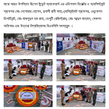
মাঝে আরও উপস্থিত ছিলেন ষ্টুডেন্ট অ্যাফেয়ার্স এর এডিশনাল ডিরেক্টর ও অ্যাসিস্ট্যান্ট
প্রফেসর মোঃ দেলোয়ার হোসেন, দুলালী রানী সাহা,এ্যাসিসন্ট্যাট প্রফেসর, এডুকেশন
ডিপার্টমেন্ট, মোঃ মাকসুদুল হক রানা, ডেপুটি রেজিস্ট্রার, মোঃ আব্দুল মান্নান, সেকশন
অফিসার এবং উত্তরা বিশ্ববিদ্যালয় বিএনসিসি সদস্যবৃন্দ ।